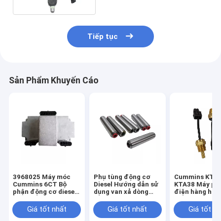
Tiếp tục
Sản Phẩm Khuyến Cáo
3968025 Máy móc
Phụ tùng động cơ
Cummins KTA
Cummins 6CT Bộ
Diesel Hướng dẫn sử
KTA38 Máy ph
phận động cơ diesel
dụng van xả dòng
điện hàng hải 
ECM Mô-đun điều
Cummins NTA855
phận động cơ 
khiển điện tử
3006456
Cảm biến nhiệ
Giá tốt nhất
Giá tốt nhất
Giá tốt n
nước 4061391