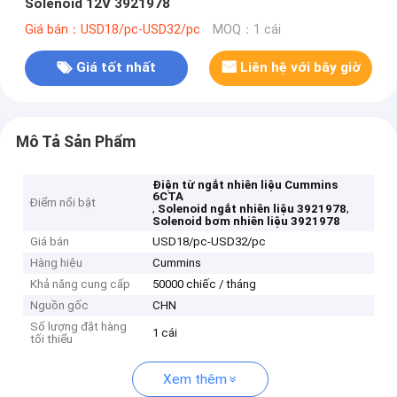
Solenoid 12V 3921978
Giá bán：USD18/pc-USD32/pc
MOQ：1 cái
Giá tốt nhất
Liên hệ với bây giờ
Mô Tả Sản Phẩm
Điện từ ngắt nhiên liệu Cummins
6CTA
Điểm nổi bật
,
,
Solenoid ngắt nhiên liệu 3921978
Solenoid bơm nhiên liệu 3921978
Giá bán
USD18/pc-USD32/pc
Hàng hiệu
Cummins
Khả năng cung cấp
50000 chiếc / tháng
Nguồn gốc
CHN
Số lượng đặt hàng
1 cái
tối thiểu
Xem thêm