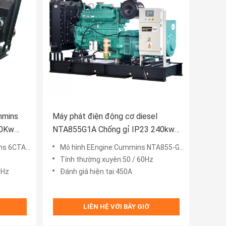
mmins
Máy phát điện động cơ diesel
80Kw
NTA855G1A Chống gỉ IP23 240kw
300kva
TAA8.3-G2
Mô hình EEngine:Cummins NTA855-G1A
Tính thường xuyên:50 / 60Hz
0Hz
Đánh giá hiện tại:450A
LIÊN HỆ VỚI BÂY GIỜ