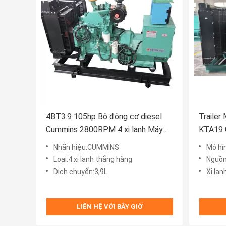
4BT3.9 105hp Bộ động cơ diesel
Trailer
Cummins 2800RPM 4 xi lanh Máy
KTA19 G
phát điện
diesel 
Nhãn hiệu:CUMMINS
Mô hìn
Loại:4 xi lanh thẳng hàng
Nguồn
Dịch chuyển:3,9L
Xi lan
LIÊN HỆ VỚI BÂY GIỜ