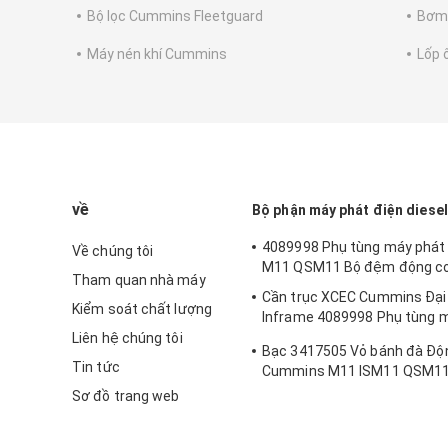
Bộ lọc Cummins Fleetguard
Bơm
Máy nén khí Cummins
Lốp ô
về
Bộ phận máy phát điện dies
4089998 Phụ tùng máy phát 
Về chúng tôi
M11 QSM11 Bộ đệm động c
Tham quan nhà máy
Cần trục XCEC Cummins Đại 
Kiểm soát chất lượng
Inframe 4089998 Phụ tùng 
điện Diesel
Liên hệ chúng tôi
Bạc 3417505 Vỏ bánh đà Độn
Tin tức
Cummins M11 ISM11 QSM1
Sơ đồ trang web