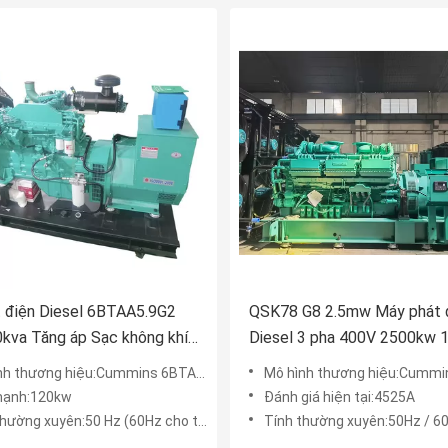
 điện Diesel 6BTAA5.9G2
QSK78 G8 2.5mw Máy ​​phát 
kva Tăng áp Sạc không khí
Diesel 3 pha 400V 2500kw 1
t bằng không khí
lanh
h thương hiệu:Cummins 6BTAA5.9-G2
Mô hình thương hiệu:Cummins 
mạnh:120kw
Đánh giá hiện tại:4525A
ường xuyên:50 Hz (60Hz cho tùy chọn)
Tính thường xuyên:50Hz / 6