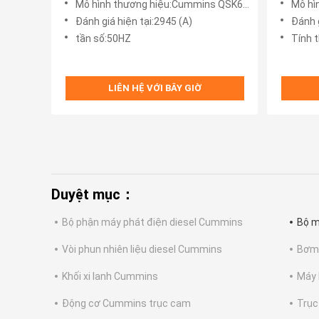
Mô hình thương hiệu:Cummins QSK60-G4
Mô hì
Đánh giá hiện tại:2945 (A)
Đánh 
tần số:50HZ
Tính 
LIÊN HỆ VỚI BÂY GIỜ
Duyệt mục：
Bộ phận máy phát điện diesel Cummins
Bộ m
Vòi phun nhiên liệu diesel Cummins
Bơm 
Khối xi lanh Cummins
Máy 
Động cơ Cummins trục cam
Trục