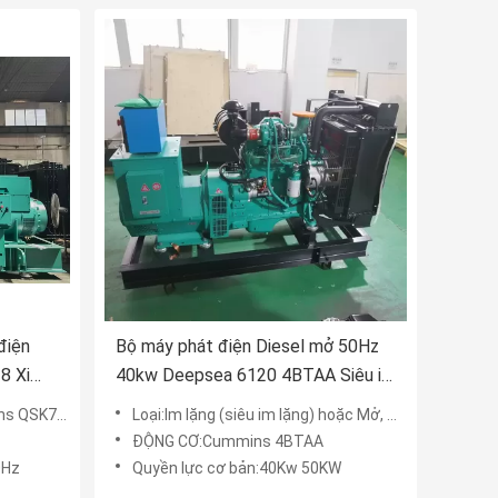
điện
Bộ máy phát điện Diesel mở 50Hz
8 Xi
40kw Deepsea 6120 4BTAA Siêu im
lặng
QSK78-G8
Loại:Im lặng (siêu im lặng) hoặc Mở, Mở / im lặng / di động, Im lặng, Cách âm / mở / thùng chứa, Mở / Lát
ĐỘNG CƠ:Cummins 4BTAA
0Hz
Quyền lực cơ bản:40Kw 50KW