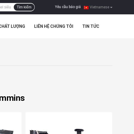
Yêu cầu báo giá
Tìm kiếm
|
Vietnamese
 CHẤT LƯỢNG
LIÊN HỆ CHÚNG TÔI
TIN TỨC
ummins