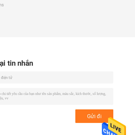
ns
ại tin nhắn