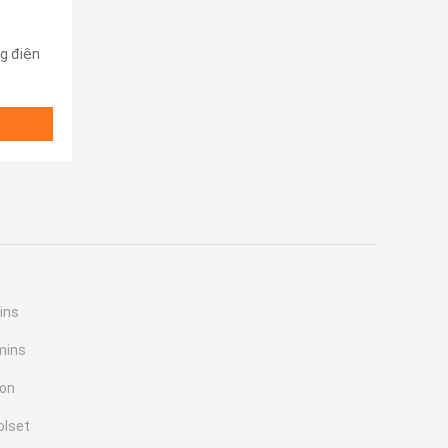
g điện
ins
mins
ton
olset