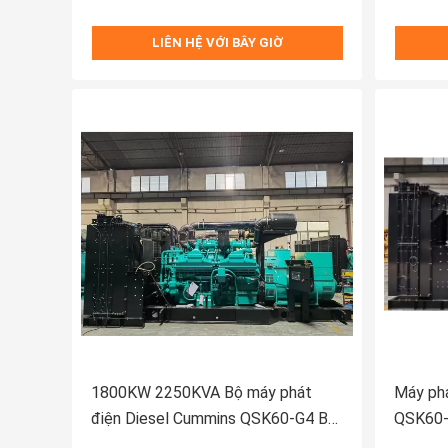
LIÊN HỆ VỚI BÂY GIỜ
1800KW 2250KVA Bộ máy phát
Máy phá
điện Diesel Cummins QSK60-G4 Bộ
QSK60-
phát điện Diesel