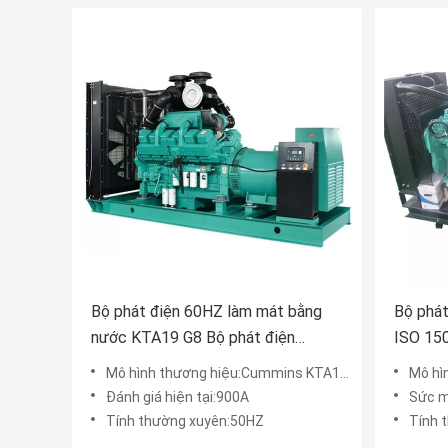
Bộ phát điện 60HZ làm mát bằng
Bộ phát
nước KTA19 G8 Bộ phát điện
ISO 150
625kva Loại mở
Làm má
Mô hình thương hiệu:Cummins KTA19-G8
Mô hìn
Đánh giá hiện tại:900A
Sức 
Tính thường xuyên:50HZ
Tính th