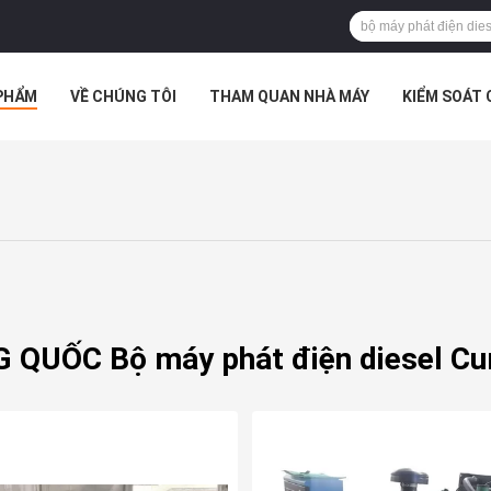
PHẨM
VỀ CHÚNG TÔI
THAM QUAN NHÀ MÁY
KIỂM SOÁT
TRƯỜNG HỢP
 QUỐC Bộ máy phát điện diesel C