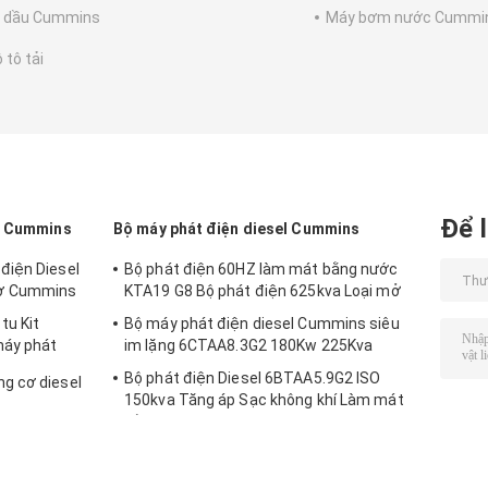
 dầu Cummins
Máy bơm nước Cummi
 tô tải
Để l
el Cummins
Bộ máy phát điện diesel Cummins
điện Diesel
Bộ phát điện 60HZ làm mát bằng nước
ơ Cummins
KTA19 G8 Bộ phát điện 625kva Loại mở
tu Kit
Bộ máy phát điện diesel Cummins siêu
máy phát
im lặng 6CTAA8.3G2 180Kw 225Kva
Bộ phát điện Diesel 6BTAA5.9G2 ISO
g cơ diesel
150kva Tăng áp Sạc không khí Làm mát
1
bằng không khí