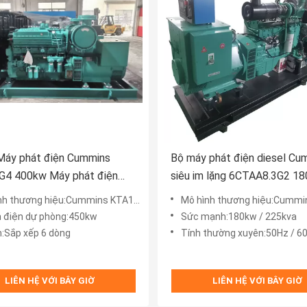
 Máy phát điện Cummins
Bộ máy phát điện diesel Cu
4 400kw Máy ​​phát điện
siêu im lặng 6CTAA8.3G2 1
Prime
225Kva
h thương hiệu:Cummins KTA19-G4
Mô hình thương hiệu:Cummins 6C
 điện dự phòng:450kw
Sức mạnh:180kw / 225kva
h:Sắp xếp 6 dòng
Tính thường xuyên:50Hz / 6
LIÊN HỆ VỚI BÂY GIỜ
LIÊN HỆ VỚI BÂY GIỜ