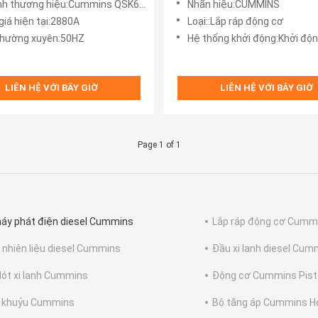
nh thương hiệu:Cummins QSK60-G3
Nhãn hiệu:CUMMINS
giá hiện tại:2880A
Loại::Lắp ráp động cơ
thường xuyên:50HZ
Hệ thống khởi động:Khởi độn
LIÊN HỆ VỚI BÂY GIỜ
LIÊN HỆ VỚI BÂY GIỜ
Page 1 of 1
áy phát điện diesel Cummins
Lắp ráp động cơ Cumm
nhiên liệu diesel Cummins
Đầu xi lanh diesel Cum
lót xi lanh Cummins
Động cơ Cummins Pis
 khuỷu Cummins
Bộ tăng áp Cummins H