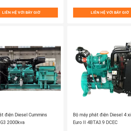
LIÊN HỆ VỚI BÂY GIỜ
LIÊN HỆ VỚI BÂY GIỜ
t điện Diesel Cummins
Bộ máy phát điện Diesel 4 xi
G3 2000kva
Euro II 4BTA3.9 DCEC