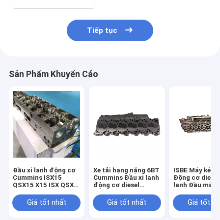
Tiếp tục
Sản Phẩm Khuyến Cáo
Đầu xi lanh động cơ
Xe tải hạng nặng 6BT
ISBE Máy kéo 
Cummins ISX15
Cummins Đầu xi lanh
Động cơ diesel
QSX15 X15 ISX QSX
động cơ diesel
lanh Đầu máy 
4331387 5413782
3967440
điện cho xe n
4936081
Giá tốt nhất
Giá tốt nhất
Giá tốt n