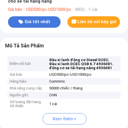
cho xe tải hạng nặng
Giá bán：USD500/pc-USD1000/pc
MOQ：1 cái
Giá tốt nhất
Liên hệ với bây giờ
Mô Tả Sản Phẩm
,
Đầu xi lanh động cơ Diesel DCEC
Điểm nổi bật
,
Đầu xi lanh DCEC QSB 6.7 4936081
động cơ xe tải hạng nặng 4936081
Giá bán
USD500/pc-USD1000/pc
Hàng hiệu
Cummins
Khả năng cung cấp
50000 chiếc / tháng
Nguồn gốc
CHN
Số lượng đặt hàng
1 cái
tối thiểu
Xem thêm