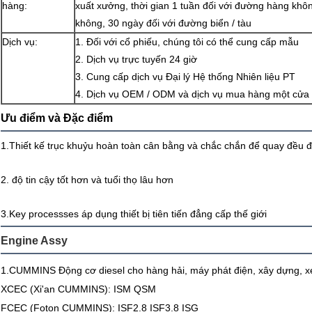
hàng:
xuất xưởng, thời gian 1 tuần đối với đường hàng khô
không, 30 ngày đối với đường biển / tàu
Dịch vụ:
1. Đối với cổ phiếu, chúng tôi có thể cung cấp mẫu
2. Dịch vụ trực tuyến 24 giờ
3. Cung cấp dịch vụ Đại lý Hệ thống Nhiên liệu PT
4. Dịch vụ OEM / ODM và dịch vụ mua hàng một cửa
Ưu điểm và Đặc điểm
1.Thiết kế trục khuỷu hoàn toàn cân bằng và chắc chắn để quay đều 
2. độ tin cậy tốt hơn và tuổi thọ lâu hơn
3.Key processses áp dụng thiết bị tiên tiến đẳng cấp thế giới
Engine Assy
1.
CUMMINS Động cơ diesel cho hàng hải, máy phát điện, xây dựng, xe b
XCEC (Xi'an CUMMINS): ISM QSM
FCEC (Foton CUMMINS): ISF2.8 ISF3.8 ISG