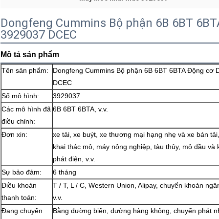
Dongfeng Cummins Bộ phận 6B 6BT 6BTA
3929037 DCEC
Mô tả sản phẩm
Tên sản phẩm:
Dongfeng Cummins Bộ phận 6B 6BT 6BTA Động cơ Di
DCEC
Số mô hình:
3929037
Các mô hình đã
6B 6BT 6BTA, v.v.
điều chỉnh:
Đơn xin:
xe tải, xe buýt, xe thương mại hạng nhẹ và xe bán t
khai thác mỏ, máy nông nghiệp, tàu thủy, mỏ dầu và 
phát điện, v.v.
Sự bảo đảm:
6 tháng
Điều khoản
T / T, L / C, Western Union, Alipay, chuyển khoản n
thanh toán:
v.v.
Đang chuyển
Bằng đường biển, đường hàng không, chuyển phát nh