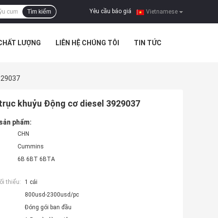
Yêu cầu báo giá
Tìm kiếm
|
Vietnamese
 CHẤT LƯỢNG
LIÊN HỆ CHÚNG TÔI
TIN TỨC
929037
trục khuỷu Động cơ diesel 3929037
 sản phẩm:
CHN
Cummins
6B 6BT 6BTA
i thiểu:
1 cái
800usd-2300usd/pc
Đóng gói ban đầu