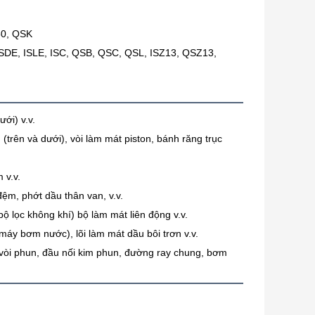
50, QSK
SDE, ISLE, ISC, QSB, QSC, QSL, ISZ13, QSZ13,
ưới) v.v.
 (trên và dưới), vòi làm mát piston, bánh răng trục
 v.v.
đệm, phớt dầu thân van, v.v.
 bộ lọc không khí) bộ làm mát liên động v.v.
áy bơm nước), lõi làm mát dầu bôi trơn v.v.
, vòi phun, đầu nối kim phun, đường ray chung, bơm