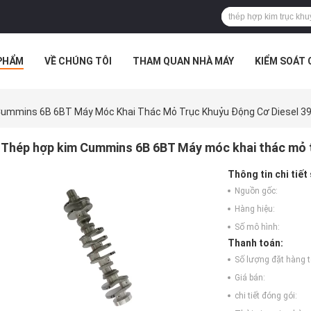
PHẨM
VỀ CHÚNG TÔI
THAM QUAN NHÀ MÁY
KIỂM SOÁT
TRƯỜNG HỢP
ummins 6B 6BT Máy Móc Khai Thác Mỏ Trục Khuỷu Động Cơ Diesel 3
Thép hợp kim Cummins 6B 6BT Máy móc khai thác mỏ 
Thông tin chi tiết
Nguồn gốc:
Hàng hiệu:
Số mô hình:
Thanh toán:
Số lượng đặt hàng tố
Giá bán:
chi tiết đóng gói: