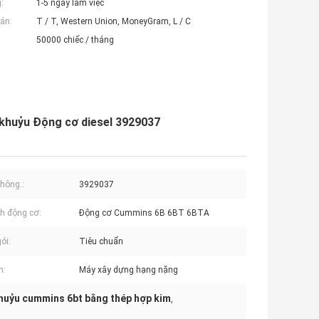
:
1-5 ngày làm việc
án:
T / T, Western Union, MoneyGram, L / C
50000 chiếc / tháng
khuỷu Động cơ diesel 3929037
hông.:
3929037
h động cơ:
Động cơ Cummins 6B 6BT 6BTA
ói:
Tiêu chuẩn
n:
Máy xây dựng hạng nặng
khuỷu cummins 6bt bằng thép hợp kim
,