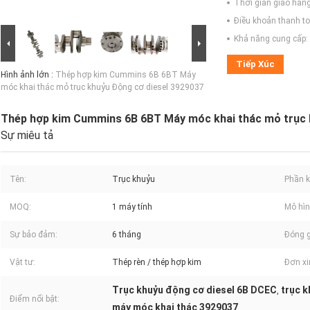
Thời gian giao hàng
Điều khoản thanh to
Khả năng cung cấp:
Tiếp Xúc
Hình ảnh lớn :
Thép hợp kim Cummins 6B 6BT Máy
móc khai thác mỏ trục khuỷu Động cơ diesel 3929037
Thép hợp kim Cummins 6B 6BT Máy móc khai thác mỏ trục 
Sự miêu tả
Tên:
Trục khuỷu
Phần k
MOQ:
1 máy tính
Mô hìn
Sự bảo đảm:
6 tháng
Đóng g
Vật tư:
Thép rèn / thép hợp kim
Đơn xi
Trục khuỷu động cơ diesel 6B DCEC
trục 
,
Điểm nổi bật:
máy móc khai thác 3929037