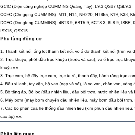
GCIC (Điện công nghiệp CUMMINS Quảng Tây): L9.3 QSB7 QSL9.3
CCEC (Chngqing CUMMINS): M11, N14, NH220, NT855, K19, K38, K
DCEC (Dongfeng CUMMINS): 4BT3.9, 6BT5.9, 6CT8.3, 6L8.9, ISBE, I
ISX15, QSX15
Phụ tùng động cơ
1. Thanh kết nối, ống lót thanh kết nối, vỏ ổ đỡ thanh kết nối (trên và d
2. Trục khuỷu, phớt dầu trục khuỷu (trước và sau), vỏ ổ trục trục khuỷu
khuỷu v.v.
3. Trục cam, bệ đẩy trục cam, trục ta rô, thanh đẩy, bánh răng trục cam
4. Đầu xi lanh, tay vặn, bộ van (nạp và xả), lò xo van, chân van, vòng 
5. Bộ tăng áp, Bộ lọc (dầu nhiên liệu, dầu bôi trơn, nước nhiên liệu và
6. Máy bơm (máy bơm chuyển dầu nhiên liệu, máy bơm dầu bôi trơn, m
7. Các bộ phận của hệ thống dầu nhiên liệu (kim phun dầu nhiên liệu
cao áp) v.v.
Phần liên quan