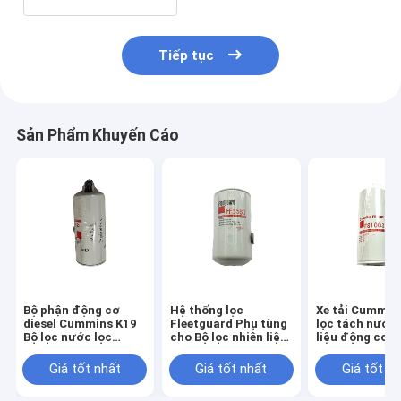
Tiếp tục
Sản Phẩm Khuyến Cáo
Bộ phận động cơ
Hệ thống lọc
Xe tải Cummin
diesel Cummins K19
Fleetguard Phụ tùng
lọc tách nước 
Bộ lọc nước lọc
cho Bộ lọc nhiên liệu
liệu động cơ
nhiên liệu FS1065
động cơ diesel xe tải
Fleetguard FS
FF5580
Giá tốt nhất
Giá tốt nhất
Giá tốt n