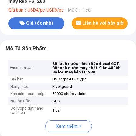
máy kéo FS1280
Giá bán：USD4/pc-USD8/pc
MOQ：1 cái
Giá tốt nhất
Liên hệ với bây giờ
Mô Tả Sản Phẩm
,
Bộ tách nước nhiên liệu diesel 6CT
Điểm nổi bật
,
Bộ tách nước máy phát điện 4000h
Bộ lọc máy kéo fs1280
Giá bán
USD4/pc-USD8/pc
Hàng hiệu
Fleetguard
Khả năng cung cấp
50000 chiếc / tháng
Nguồn gốc
CHN
Số lượng đặt hàng
1 cái
tối thiểu
Xem thêm