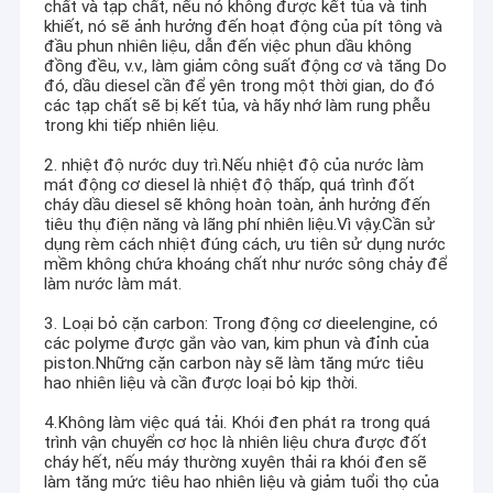
chất và tạp chất, nếu nó không được kết tủa và tinh
khiết, nó sẽ ảnh hưởng đến hoạt động của pít tông và
đầu phun nhiên liệu, dẫn đến việc phun dầu không
đồng đều, v.v., làm giảm công suất động cơ và tăng Do
đó, dầu diesel cần để yên trong một thời gian, do đó
các tạp chất sẽ bị kết tủa, và hãy nhớ làm rung phễu
trong khi tiếp nhiên liệu.
2. nhiệt độ nước duy trì.Nếu nhiệt độ của nước làm
mát động cơ diesel là nhiệt độ thấp, quá trình đốt
cháy dầu diesel sẽ không hoàn toàn, ảnh hưởng đến
tiêu thụ điện năng và lãng phí nhiên liệu.Vì vậy.Cần sử
dụng rèm cách nhiệt đúng cách, ưu tiên sử dụng nước
mềm không chứa khoáng chất như nước sông chảy để
làm nước làm mát.
3. Loại bỏ cặn carbon: Trong động cơ dieelengine, có
các polyme được gắn vào van, kim phun và đỉnh của
piston.Những cặn carbon này sẽ làm tăng mức tiêu
hao nhiên liệu và cần được loại bỏ kịp thời.
4.Không làm việc quá tải. Khói đen phát ra trong quá
trình vận chuyển cơ học là nhiên liệu chưa được đốt
cháy hết, nếu máy thường xuyên thải ra khói đen sẽ
làm tăng mức tiêu hao nhiên liệu và giảm tuổi thọ của