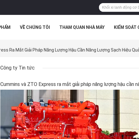
PHẨM
VỀ CHÚNG TÔI
THAM QUAN NHÀ MÁY
KIỂM SOÁT
TRƯỜNG HỢP
ess Ra Mắt Giải Pháp Năng Lượng Hậu Cần Năng Lượng Sạch Hiệu Quả 
Công ty Tin tức
Cummins và ZTO Express ra mắt giải pháp năng lượng hậu cần năn