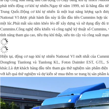
phát triển động cơ khí tự nhiên.Ngay từ năm 1999, nó là hãng đầu tiê
Trung Quốc.Động cơ khí tự nhiên là một loại năng lượng sạch đượ
National VI được phát hành lần này là lần đầu tiên Cummins hợp tác
một lúc.Phải mất sáu năm khéo léo để xây dựng và sử dụng đầy đủ trí
Cummins.Công nghệ điều khiển và công nghệ kỹ thuật số Cummins, với
tính năng tham gia cao, tiêu thụ khí thấp, siêu tin cậy và công suất mạn
Hiện tại, động cơ nạp khí tự nhiên National VI mới nhất của Cummi
Dongfeng Tianlong và Tianlong KL, Foton Daimler EST, GTL, 
khác.Là đợt khách hàng đầu tiên tham gia thử nghiệm sản phẩm điện
với kết quả thử nghiệm và dự kiến ​​sẽ mua thêm xe trang bị sản phẩm