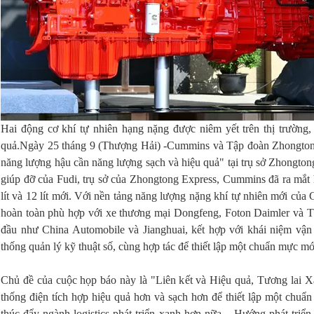
Hai động cơ khí tự nhiên hạng nặng được niêm yết trên thị trường, 
quả.Ngày 25 tháng 9 (Thượng Hải) -Cummins và Tập đoàn Zhongtong
năng lượng hậu cần năng lượng sạch và hiệu quả" tại trụ sở Zhongton
giúp đỡ của Fudi, trụ sở của Zhongtong Express, Cummins đã ra mắt 
lít và 12 lít mới. Với nền tảng năng lượng nặng khí tự nhiên mới của
hoàn toàn phù hợp với xe thương mại Dongfeng, Foton Daimler và T
đầu như China Automobile và Jianghuai, kết hợp với khái niệm vận
thống quản lý kỹ thuật số, cùng hợp tác để thiết lập một chuẩn mực m
Chủ đề của cuộc họp báo này là "Liên kết và Hiệu quả, Tương lai
thống điện tích hợp hiệu quả hơn và sạch hơn để thiết lập một chuẩn
thúc đẩy ngành logistics phát triển xanh hơn nữa. , Hướng phát triể