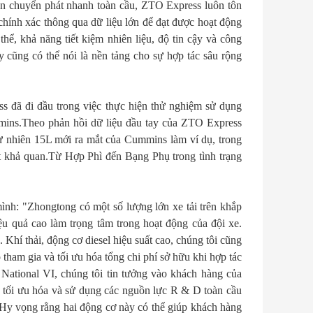
ần chuyển phát nhanh toàn cầu, ZTO Express luôn tôn
chính xác thông qua dữ liệu lớn để đạt được hoạt động
hể, khả năng tiết kiệm nhiên liệu, độ tin cậy và công
 cũng có thể nói là nền tảng cho sự hợp tác sâu rộng
s đã đi đầu trong việc thực hiện thử nghiệm sử dụng
mins.Theo phản hồi dữ liệu đầu tay của ZTO Express
tự nhiên 15L mới ra mắt của Cummins làm ví dụ, trong
ất khả quan.Từ Hợp Phì đến Bạng Phụ trong tình trạng
ình: "Zhongtong có một số lượng lớn xe tải trên khắp
iệu quả cao làm trọng tâm trong hoạt động của đội xe.
Khí thải, động cơ diesel hiệu suất cao, chúng tôi cũng
tham gia và tối ưu hóa tổng chi phí sở hữu khi hợp tác
 National VI, chúng tôi tin tưởng vào khách hàng của
hợp tối ưu hóa và sử dụng các nguồn lực R & D toàn cầu
. Hy vọng rằng hai động cơ này có thể giúp khách hàng