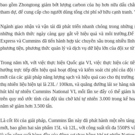
bao gồm Zhongtong giảm bớt lượng carbon của họ hơn nữa dấu chân 
tham dự, để cung cấp cho người dùng tổng chi phí sở hữu cạnh tranh. 
Ngành giao nhận và vận tải đã phát triển nhanh chóng trong những 
những thách thức ngày càng gay gắt về hiệu quả và môi trường.Để
Express và Cummins đã tiến hành hợp tác chuyên sâu trong nhiều lĩnh
phương tiện, phương thức quản lý và dịch vụ dữ liệu lớn của đội xe từ
Trong năm tới, với việc thực hiện Quốc gia VI, việc thực hiện các ti
hưởng trực tiếp đến hiệu quả hoạt động và kiểm soát chi phí của đội
mới của các giải pháp năng lượng sạch và hiệu quả cao cho thị trư
thụ nhiên liệu hiện tại là 23L / 100km, và quãng đường lái xe hàng n
hút khí tự nhiên Cummins National VI, mỗi lần xe đẩy có thể giảm l
trên quy mô ước tính của đội tàu chở khí tự nhiên 3.000 trong kế h
năm sẽ giảm hơn 3.500 tấn.
Là cốt lõi của giải pháp, Cummins lần này đã phát hành một nền tảng
mới, bao gồm hai sản phẩm 15L và 12L, với công suất tối đa 550PS 
là cấp công suất hàng đầu của động cơ chạy bằng khí tự nhiên Nati