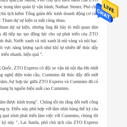
c trung tâm quản lý vận hành, Nathan Stoner, Phó chủ
chủ tịch kiêm Tổng giám đốc kinh doanh động cơ của
c Tham dự sự kiện ra mắt cùng nhau.
tham dự sự kiện, nhưng ông đã bày tỏ mối quan tâm
đã tiếp tục tạo động lực cho sự phát triển của ZTO
inh thái. Nước xanh và núi xanh là núi vàng và núi bạc.
h vực năng lượng sạch như khí tự nhiên để thúc đẩy
triển nhanh, hiệu quả ”.
 Quốc, ZTO Express có đội xe vận tải nội địa lớn nhất
ng nghệ điện toàn cầu, Cummins đã thúc đẩy đổi mới
 năm..Sự hợp tác giữa ZTO Express và Cummins đã có
 trang bị nguồn hiệu suất cao Cummins.
ăm được kính trọng". Chúng tôi tin rằng đổi mới công
ông ty. Điều này phù hợp với tầm nhìn hàng thế kỷ của
quá trình phát triển làm việc với Cummins, chúng tôi
ế kỷ này ", Lai Jianfa, phó chủ tịch của ZTO Express