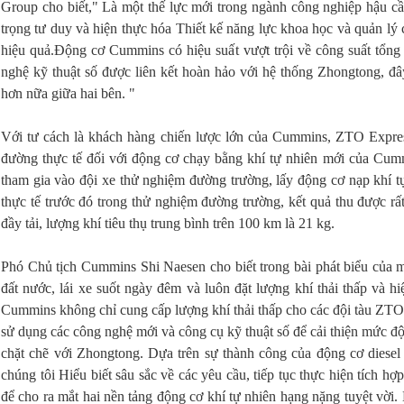
Group cho biết," Là một thế lực mới trong ngành công nghiệp hậu c
trọng tư duy và hiện thực hóa Thiết kế năng lực khoa học và quản lý 
hiệu quả.Động cơ Cummins có hiệu suất vượt trội về công suất tổng t
nghệ kỹ thuật số được liên kết hoàn hảo với hệ thống Zhongtong, đây
hơn nữa giữa hai bên. "
Với tư cách là khách hàng chiến lược lớn của Cummins, ZTO Expres
đường thực tế đối với động cơ chạy bằng khí tự nhiên mới của Cum
tham gia vào đội xe thử nghiệm đường trường, lấy động cơ nạp khí 
thực tế trước đó trong thử nghiệm đường trường, kết quả thu được r
đầy tải, lượng khí tiêu thụ trung bình trên 100 km là 21 kg.
Phó Chủ tịch Cummins Shi Naesen cho biết trong bài phát biểu của m
đất nước, lái xe suốt ngày đêm và luôn đặt lượng khí thải thấp và h
Cummins không chỉ cung cấp lượng khí thải thấp cho các đội tàu ZTO. 
sử dụng các công nghệ mới và công cụ kỹ thuật số để cải thiện mức độ 
chặt chẽ với Zhongtong. Dựa trên sự thành công của động cơ diesel
chúng tôi Hiểu biết sâu sắc về các yêu cầu, tiếp tục thực hiện tích 
để cho ra mắt hai nền tảng động cơ khí tự nhiên hạng nặng tuyệt vời