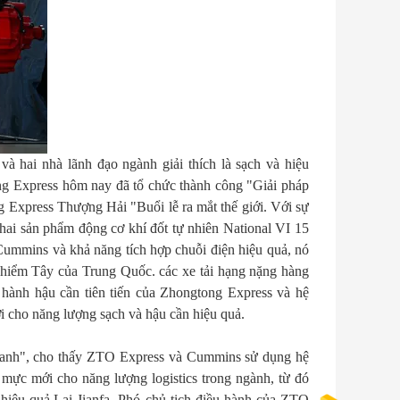
và hai nhà lãnh đạo ngành giải thích là sạch và hiệu
 Express hôm nay đã tổ chức thành công "Giải pháp
g Express Thượng Hải "Buổi lễ ra mắt thế giới. Với sự
hai sản phẩm động cơ khí đốt tự nhiên National VI 15
 Cummins và khả năng tích hợp chuỗi điện hiệu quả, nó
hiểm Tây của Trung Quốc. các xe tải hạng nặng hàng
 hành hậu cần tiên tiến của Zhongtong Express và hệ
ới cho năng lượng sạch và hậu cần hiệu quả.
 Xanh", cho thấy ZTO Express và Cummins sử dụng hệ
 mực mới cho năng lượng logistics trong ngành, từ đó
n hiệu quả.Lai Jianfa, Phó chủ tịch điều hành của ZTO