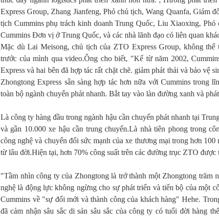
Express Group, Zhang Jianfeng, Phó chủ tịch, Wang Quanfa, Giám đố
tịch Cummins phụ trách kinh doanh Trung Quốc, Liu Xiaoxing, Phó 
Cummins Đơn vị ở Trung Quốc, và các nhà lãnh đạo có liên quan khá
Mặc dù Lai Meisong, chủ tịch của ZTO Express Group, không thể 
trước của mình qua video.Ông cho biết, "Kể từ năm 2002, Cummins 
Express và hai bên đã hợp tác rất chặt chẽ. giảm phát thải và bảo vệ s
Zhongtong Express sẵn sàng hợp tác hơn nữa với Cummins trong lĩn
toàn bộ ngành chuyển phát nhanh. Bắt tay vào làn đường xanh và phát 
Là công ty hàng đầu trong ngành hậu cần chuyển phát nhanh tại Trung
và gần 10.000 xe hậu cần trung chuyển.Là nhà tiên phong trong cô
công nghệ và chuyển đổi sức mạnh của xe thương mại trong hơn 100
từ lâu đời.Hiện tại, hơn 70% công suất trên các đường trục ZTO được
"Tầm nhìn công ty của Zhongtong là trở thành một Zhongtong trăm n
nghệ là động lực không ngừng cho sự phát triển và tiến bộ của một c
Cummins về "sự đổi mới và thành công của khách hàng" Hehe. Trong 
đã cảm nhận sâu sắc di sản sâu sắc của công ty có tuổi đời hàng th