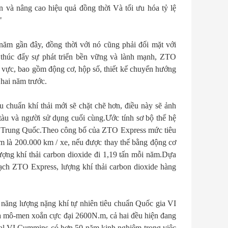
và nâng cao hiệu quả đồng thời Và tối ưu hóa tỷ lệ
"
năm gần đây, đồng thời với nó cũng phải đối mặt với
 thúc đẩy sự phát triển bền vững và lành mạnh, ZTO
 vực, bao gồm động cơ, hộp số, thiết kế chuyển hướng
 hai năm trước.
êu chuẩn khí thải mới sẽ chặt chẽ hơn, điều này sẽ ảnh
 tàu và người sử dụng cuối cùng.Ước tính sơ bộ thế hệ
ờng Trung Quốc.Theo công bố của ZTO Express mức tiêu
ăm là 200.000 km / xe, nếu được thay thế bằng động cơ
ượng khí thải carbon dioxide đi 1,19 tấn mỗi năm.Dựa
oạch ZTO Express, lượng khí thải carbon dioxide hàng
 năng lượng nặng khí tự nhiên tiêu chuẩn Quốc gia VI
và mô-men xoắn cực đại 2600N.m, cả hai đều hiện đang
onal VI.Cummins có hơn 50 năm kinh nghiệm trong việc