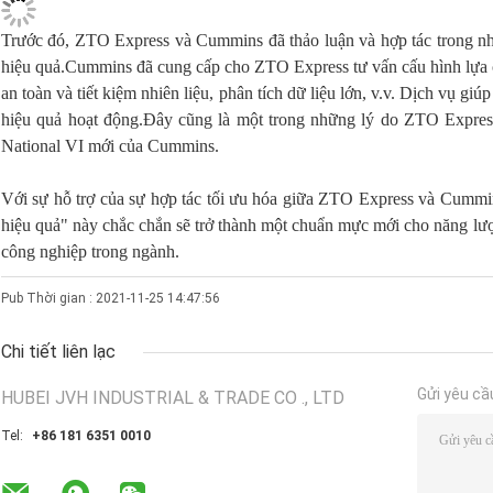
Trước đó, ZTO Express và Cummins đã thảo luận và hợp tác trong nh
hiệu quả.Cummins đã cung cấp cho ZTO Express tư vấn cấu hình lựa ch
an toàn và tiết kiệm nhiên liệu, phân tích dữ liệu lớn, v.v. Dịch vụ g
hiệu quả hoạt động.Đây cũng là một trong những lý do ZTO Express
National VI mới của Cummins.
Với sự hỗ trợ của sự hợp tác tối ưu hóa giữa ZTO Express và Cummi
hiệu quả" này chắc chắn sẽ trở thành một chuẩn mực mới cho năng lượ
công nghiệp trong ngành.
Pub Thời gian : 2021-11-25 14:47:56
Chi tiết liên lạc
Gửi yêu cầ
HUBEI JVH INDUSTRIAL & TRADE CO ., LTD
Tel:
+86 181 6351 0010