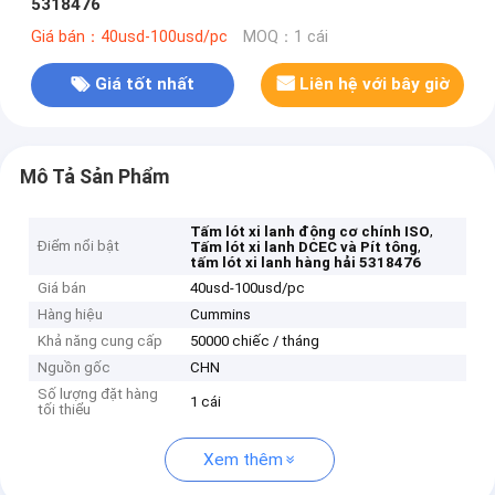
5318476
Giá bán：40usd-100usd/pc
MOQ：1 cái
Giá tốt nhất
Liên hệ với bây giờ
Mô Tả Sản Phẩm
,
Tấm lót xi lanh động cơ chính ISO
Điểm nổi bật
,
Tấm lót xi lanh DCEC và Pít tông
tấm lót xi lanh hàng hải 5318476
Giá bán
40usd-100usd/pc
Hàng hiệu
Cummins
Khả năng cung cấp
50000 chiếc / tháng
Nguồn gốc
CHN
Số lượng đặt hàng
1 cái
tối thiểu
Xem thêm